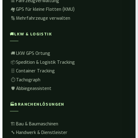
📊
Fahrzeugverwaltung
🏘️
GPS für kleine Flotten (KMU)
🔢
Mehrfahrzeuge verwalten
🚚
LKW & LOGISTIK
🚚
LKW GPS Ortung
📦
Spedition & Logistik Tracking
🗄️
Container Tracking
⏱️
Tachograph
🛡️
Abbiegeassistent
🏭
BRANCHENLÖSUNGEN
🏗️
Bau & Baumaschinen
🔧
Handwerk & Dienstleister