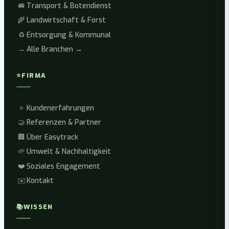
🚐
Transport & Botendienst
🌾
Landwirtschaft & Forst
♻️
Entsorgung & Kommunal
→
Alle Branchen →
⭐
FIRMA
⭐
Kundenerfahrungen
🤝
Referenzen & Partner
🏢
Über Easytrack
🌱
Umwelt & Nachhaltigkeit
❤️
Soziales Engagement
✉️
Kontakt
📚
WISSEN