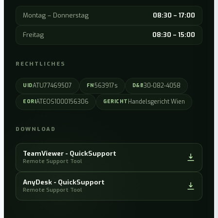
Montag – Donnerstag
08:30 – 17:00
Freitag
08:30 – 15:00
RECHTLICHES
ATU77469507
563917s
30-082-4058
UID
FN
D&B
ATEOS1000156306
Handelsgericht Wien
EORI
GERICHT
DOWNLOAD
TeamViewer - QuickSupport
Remote Support Tool
AnyDesk - QuickSupport
Remote Support Tool