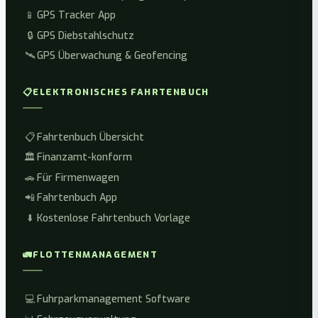
📱
GPS Tracker App
🔒
GPS Diebstahlschutz
🛰️
GPS Überwachung & Geofencing
📋
ELEKTRONISCHES FAHRTENBUCH
📋
Fahrtenbuch Übersicht
🏛️
Finanzamt-konform
🚗
Für Firmenwagen
📲
Fahrtenbuch App
⬇️
Kostenlose Fahrtenbuch Vorlage
🚛
FLOTTENMANAGEMENT
💻
Fuhrparkmanagement Software