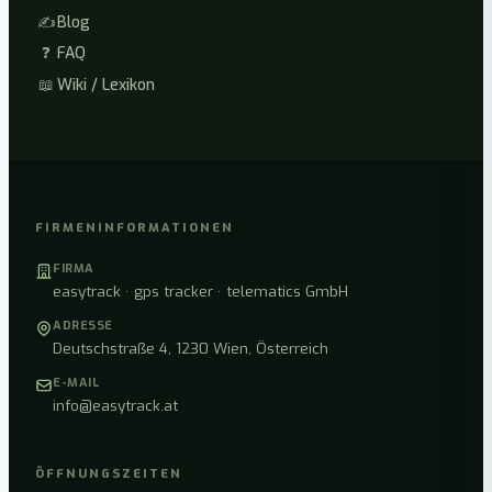
✍️
Blog
❓
FAQ
📖
Wiki / Lexikon
FIRMENINFORMATIONEN
FIRMA
easytrack · gps tracker · telematics GmbH
ADRESSE
Deutschstraße 4, 1230 Wien, Österreich
E-MAIL
info@easytrack.at
ÖFFNUNGSZEITEN