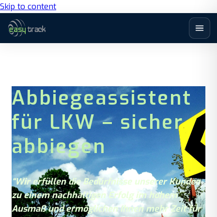
Skip to content
Abbiegeassistent
für LKW – sicher
abbiegen
“Wir erfüllen die Bedürfnisse unserer Kunden
zu einem nachhaltigen Erfolg im hohem
Ausmaß und ermöglichen Ihnen mehr Zeit für