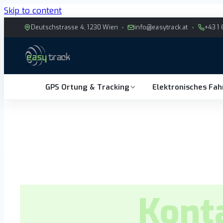
Skip to content
Deutschstrasse 4, 1230 Wien
info@easytrack.at
+43 1 
GPS Ortung & Tracking
Elektronisches Fa
Kont