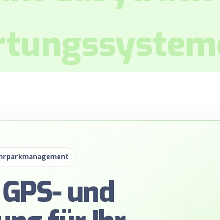
rtungssystem
Fuhrparkmanagement
 GPS- und