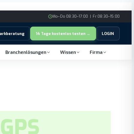
Mo–Do 08:30–17:00 | Fr 08:30–15:00
parkberatung
14 Tage kostenlos testen →
LOGIN
Branchenlösungen
Wissen
Firma
 GPS