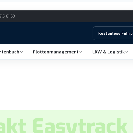
615 61 63
Kostenlose Fuhr
hrtenbuch
Flottenmanagement
LKW & Logistik
akt Easytrack