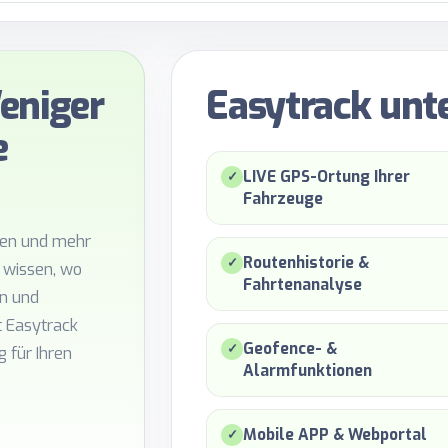
eniger
Easytrack unte
e
LIVE GPS-Ortung Ihrer
✓
Fahrzeuge
eren und mehr
Routenhistorie &
✓
 wissen, wo
Fahrtenanalyse
en und
t Easytrack
Geofence- &
✓
 für Ihren
Alarmfunktionen
Mobile APP & Webportal
✓