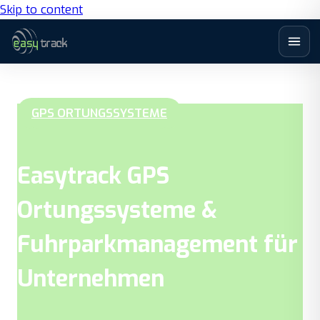
Skip to content
GPS ORTUNGSSYSTEME
Easytrack GPS
Ortungssysteme &
Fuhrparkmanagement für
Unternehmen