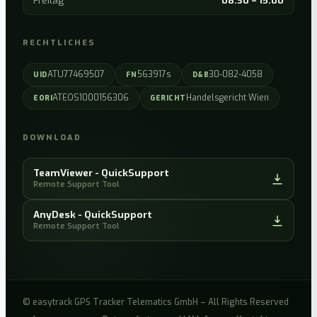
Freitag
08:30 – 15:00
RECHTLICHES
ATU77469507
563917s
30-082-4058
UID
FN
D&B
ATEOS1000156306
Handelsgericht Wien
EORI
GERICHT
DOWNLOAD
TeamViewer - QuickSupport
Remote Support Tool
AnyDesk - QuickSupport
Remote Support Tool
© easytrack GPS Tracker Telematics GmbH – All Rights Reserved