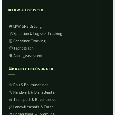
🚚
LKW & LOGISTIK
🚚
LKW GPS Ortung
📦
Spedition & Logistik Tracking
🗄️
Container Tracking
⏱️
Tachograph
🛡️
Abbiegeassistent
🏭
BRANCHENLÖSUNGEN
🏗️
Bau & Baumaschinen
🔧
Handwerk & Dienstleister
🚐
Transport & Botendienst
🌾
Landwirtschaft & Forst
♻️
Entsorgung & Kommunal