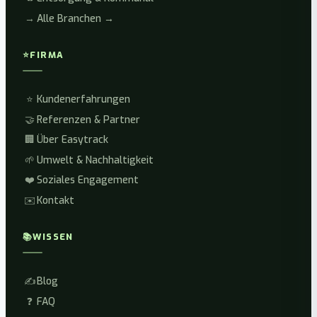
→
Alle Branchen →
⭐
FIRMA
⭐
Kundenerfahrungen
🤝
Referenzen & Partner
🏢
Über Easytrack
🌱
Umwelt & Nachhaltigkeit
❤️
Soziales Engagement
✉️
Kontakt
📚
WISSEN
✍️
Blog
❓
FAQ