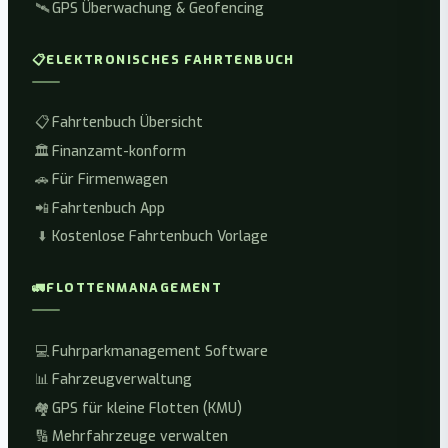
🛰️
GPS Überwachung & Geofencing
📋
ELEKTRONISCHES FAHRTENBUCH
📋
Fahrtenbuch Übersicht
🏛️
Finanzamt-konform
🚗
Für Firmenwagen
📲
Fahrtenbuch App
⬇️
Kostenlose Fahrtenbuch Vorlage
🚛
FLOTTENMANAGEMENT
💻
Fuhrparkmanagement Software
📊
Fahrzeugverwaltung
🏘️
GPS für kleine Flotten (KMU)
🔢
Mehrfahrzeuge verwalten