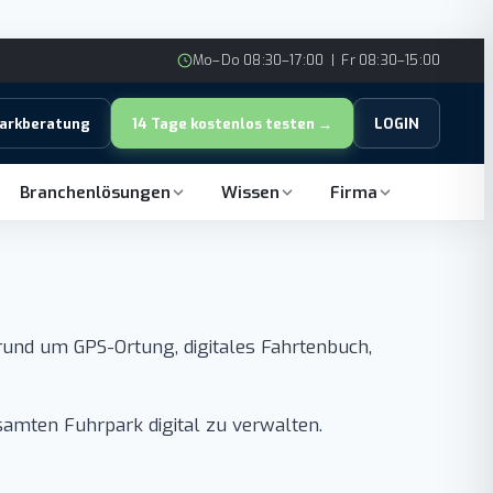
Mo–Do 08:30–17:00 | Fr 08:30–15:00
parkberatung
14 Tage kostenlos testen →
LOGIN
Branchenlösungen
Wissen
Firma
rund um GPS-Ortung, digitales Fahrtenbuch,
amten Fuhrpark digital zu verwalten.