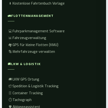
⬇️
Kostenlose Fahrtenbuch Vorlage
🚛
FLOTTENMANAGEMENT
💻
Fuhrparkmanagement Software
📊
Fahrzeugverwaltung
🏘️
GPS für kleine Flotten (KMU)
🔢
Mehrfahrzeuge verwalten
🚚
LKW & LOGISTIK
🚚
LKW GPS Ortung
📦
Spedition & Logistik Tracking
🗄️
Container Tracking
⏱️
Tachograph
🛡️
Abbiegeassistent