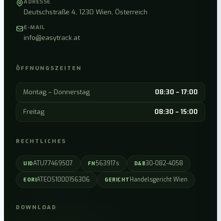
ADRESSE
Deutschstraße 4, 1230 Wien, Österreich
E-MAIL
info@easytrack.at
ÖFFNUNGSZEITEN
Montag – Donnerstag
08:30 – 17:00
Freitag
08:30 – 15:00
RECHTLICHES
ATU77469507
563917s
30-082-4058
UID
FN
D&B
ATEOS1000156306
Handelsgericht Wien
EORI
GERICHT
DOWNLOAD