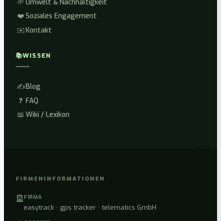
🌱
Umwelt & Nachhaltigkeit
❤️
Soziales Engagement
✉️
Kontakt
📚
WISSEN
✍️
Blog
❓
FAQ
📖
Wiki / Lexikon
FIRMENINFORMATIONEN
FIRMA
easytrack · gps tracker · telematics GmbH