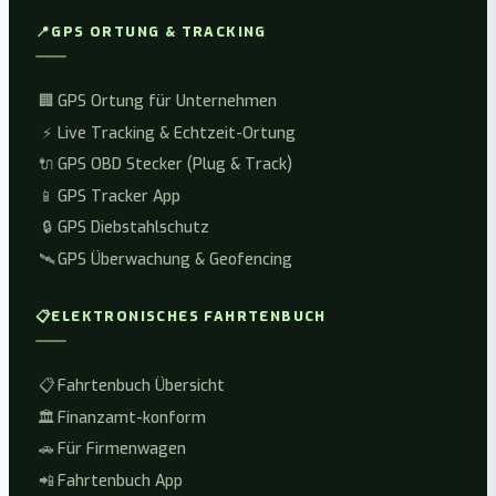
📍
GPS ORTUNG & TRACKING
🏢
GPS Ortung für Unternehmen
⚡
Live Tracking & Echtzeit-Ortung
🔌
GPS OBD Stecker (Plug & Track)
📱
GPS Tracker App
🔒
GPS Diebstahlschutz
🛰️
GPS Überwachung & Geofencing
📋
ELEKTRONISCHES FAHRTENBUCH
📋
Fahrtenbuch Übersicht
🏛️
Finanzamt-konform
🚗
Für Firmenwagen
📲
Fahrtenbuch App