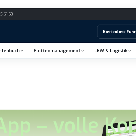
15 61 63
Kostenlose Fuh
hrtenbuch
Flottenmanagement
LKW & Logistik
pp – volle Kon