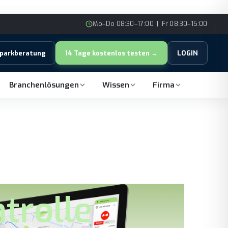
Mo–Do 08:30–17:00 | Fr 08:30–15:00
rparkberatung
14 Tage kostenlos testen →
LOGIN
Branchenlösungen
Wissen
Firma
trolle