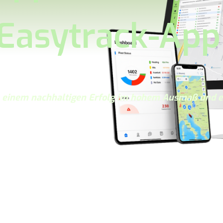
 Easytrack-App
zu einem nachhaltigen Erfolg im hohem Ausmaß und e