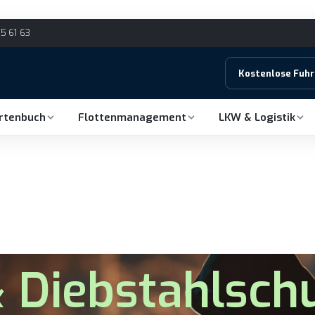
15 61 63
Kostenlose Fuh
hrtenbuch
Flottenmanagement
LKW & Logistik
 Diebstahlschu