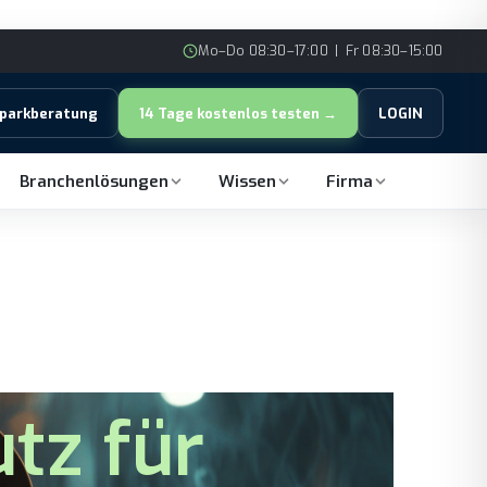
Mo–Do 08:30–17:00 | Fr 08:30–15:00
rparkberatung
14 Tage kostenlos testen →
LOGIN
Branchenlösungen
Wissen
Firma
tz für