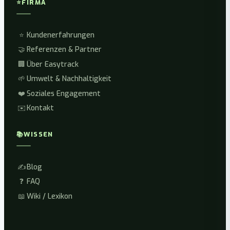
⭐
FIRMA
⭐
Kundenerfahrungen
🤝
Referenzen & Partner
🏢
Über Easytrack
🌱
Umwelt & Nachhaltigkeit
❤️
Soziales Engagement
✉️
Kontakt
📚
WISSEN
✍️
Blog
❓
FAQ
📖
Wiki / Lexikon