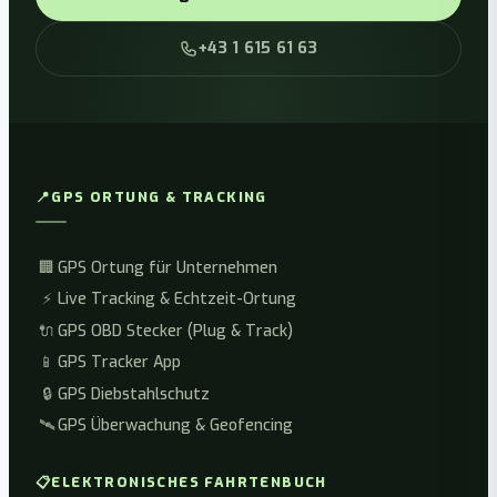
+43 1 615 61 63
📍
GPS ORTUNG & TRACKING
🏢
GPS Ortung für Unternehmen
⚡
Live Tracking & Echtzeit-Ortung
🔌
GPS OBD Stecker (Plug & Track)
📱
GPS Tracker App
🔒
GPS Diebstahlschutz
🛰️
GPS Überwachung & Geofencing
📋
ELEKTRONISCHES FAHRTENBUCH