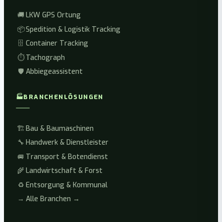
🚚
LKW GPS Ortung
📦
Spedition & Logistik Tracking
🗄️
Container Tracking
⏱️
Tachograph
🛡️
Abbiegeassistent
🏭
BRANCHENLÖSUNGEN
🏗️
Bau & Baumaschinen
🔧
Handwerk & Dienstleister
🚐
Transport & Botendienst
🌾
Landwirtschaft & Forst
♻️
Entsorgung & Kommunal
→
Alle Branchen →