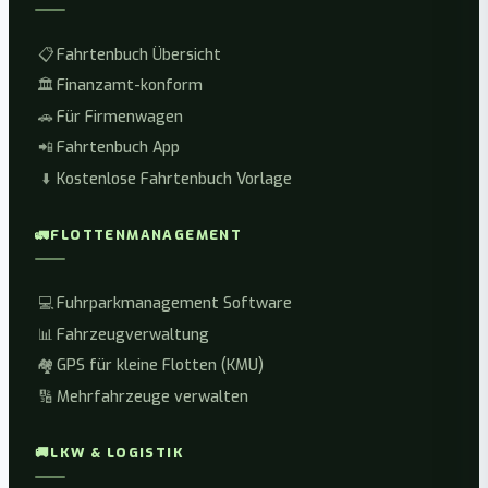
📋
Fahrtenbuch Übersicht
🏛️
Finanzamt-konform
🚗
Für Firmenwagen
📲
Fahrtenbuch App
⬇️
Kostenlose Fahrtenbuch Vorlage
🚛
FLOTTENMANAGEMENT
💻
Fuhrparkmanagement Software
📊
Fahrzeugverwaltung
🏘️
GPS für kleine Flotten (KMU)
🔢
Mehrfahrzeuge verwalten
🚚
LKW & LOGISTIK