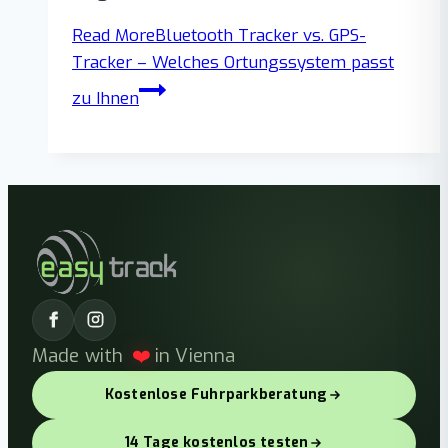
Read More
Bluetooth Tracker vs. GPS-
Tracker – Welches Ortungssystem passt
zu Ihnen
❤️
Made with
in Vienna
Kostenlose Fuhrparkberatung
14 Tage kostenlos testen