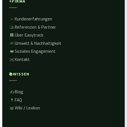
⭐
FIRMA
⭐
Kundenerfahrungen
🤝
Referenzen & Partner
🏢
Über Easytrack
🌱
Umwelt & Nachhaltigkeit
❤️
Soziales Engagement
✉️
Kontakt
📚
WISSEN
✍️
Blog
❓
FAQ
📖
Wiki / Lexikon