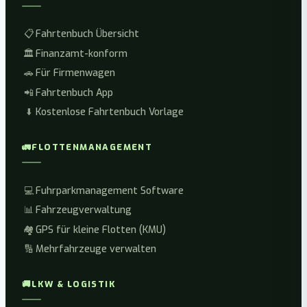
📋
Fahrtenbuch Übersicht
🏛️
Finanzamt-konform
🚗
Für Firmenwagen
📲
Fahrtenbuch App
⬇️
Kostenlose Fahrtenbuch Vorlage
🚛
FLOTTENMANAGEMENT
💻
Fuhrparkmanagement Software
📊
Fahrzeugverwaltung
🏘️
GPS für kleine Flotten (KMU)
🔢
Mehrfahrzeuge verwalten
🚚
LKW & LOGISTIK