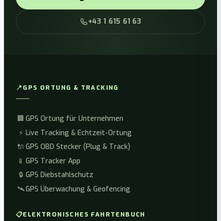
+43 1 615 61 63
📍
GPS ORTUNG & TRACKING
🏢
GPS Ortung für Unternehmen
⚡
Live Tracking & Echtzeit-Ortung
🔌
GPS OBD Stecker (Plug & Track)
📱
GPS Tracker App
🔒
GPS Diebstahlschutz
🛰️
GPS Überwachung & Geofencing
📋
ELEKTRONISCHES FAHRTENBUCH