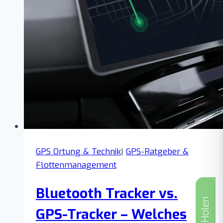
GPS Ortung & Technik
|
GPS-Ratgeber &
Flottenmanagement
Bluetooth Tracker vs.
GPS-Tracker – Welches