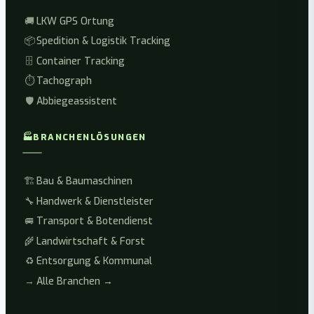
🚚
LKW GPS Ortung
📦
Spedition & Logistik Tracking
🗄️
Container Tracking
⏱️
Tachograph
🛡️
Abbiegeassistent
🏭
BRANCHENLÖSUNGEN
🏗️
Bau & Baumaschinen
🔧
Handwerk & Dienstleister
🚐
Transport & Botendienst
🌾
Landwirtschaft & Forst
♻️
Entsorgung & Kommunal
→
Alle Branchen →