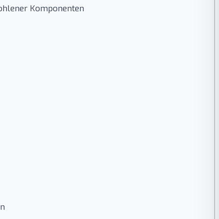
stohlener Komponenten
en