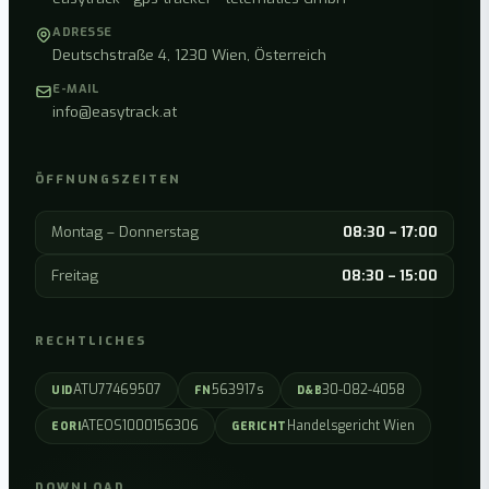
ADRESSE
Deutschstraße 4, 1230 Wien, Österreich
E-MAIL
info@easytrack.at
ÖFFNUNGSZEITEN
Montag – Donnerstag
08:30 – 17:00
Freitag
08:30 – 15:00
RECHTLICHES
ATU77469507
563917s
30-082-4058
UID
FN
D&B
ATEOS1000156306
Handelsgericht Wien
EORI
GERICHT
DOWNLOAD