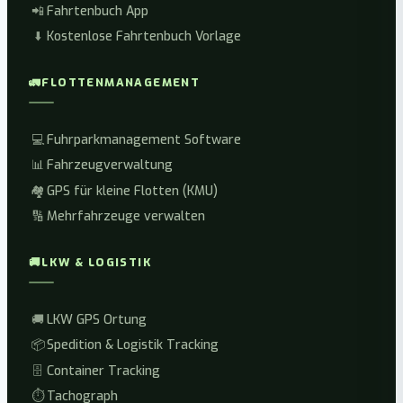
📲
Fahrtenbuch App
⬇️
Kostenlose Fahrtenbuch Vorlage
🚛
FLOTTENMANAGEMENT
💻
Fuhrparkmanagement Software
📊
Fahrzeugverwaltung
🏘️
GPS für kleine Flotten (KMU)
🔢
Mehrfahrzeuge verwalten
🚚
LKW & LOGISTIK
🚚
LKW GPS Ortung
📦
Spedition & Logistik Tracking
🗄️
Container Tracking
⏱️
Tachograph