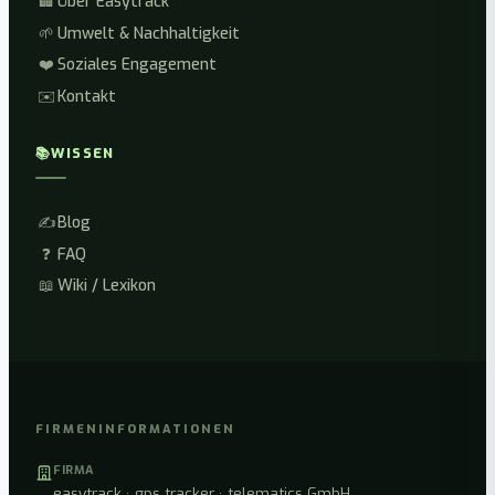
🏢
Über Easytrack
🌱
Umwelt & Nachhaltigkeit
❤️
Soziales Engagement
✉️
Kontakt
📚
WISSEN
✍️
Blog
❓
FAQ
📖
Wiki / Lexikon
FIRMENINFORMATIONEN
FIRMA
easytrack · gps tracker · telematics GmbH