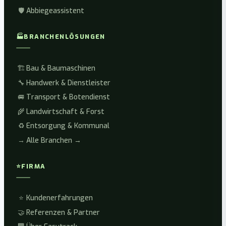
🛡️
Abbiegeassistent
🏭
BRANCHENLÖSUNGEN
🏗️
Bau & Baumaschinen
🔧
Handwerk & Dienstleister
🚐
Transport & Botendienst
🌾
Landwirtschaft & Forst
♻️
Entsorgung & Kommunal
→
Alle Branchen →
⭐
FIRMA
⭐
Kundenerfahrungen
🤝
Referenzen & Partner