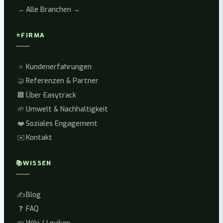
→
Alle Branchen →
⭐
FIRMA
⭐
Kundenerfahrungen
🤝
Referenzen & Partner
🏢
Über Easytrack
🌱
Umwelt & Nachhaltigkeit
❤️
Soziales Engagement
✉️
Kontakt
📚
WISSEN
✍️
Blog
❓
FAQ