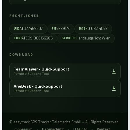
RECHTLICHES
ATU77469507
563917s
30-082-4058
UID
FN
D&B
ATEOS1000156306
Handelsgericht Wien
EORI
GERICHT
DOWNLOAD
TeamViewer - QuickSupport
Remote Support Tool
AnyDesk - QuickSupport
Remote Support Tool
© easytrack GPS Tracker Telematics GmbH – All Rights Reserved
Impressum
Datenschutz
LLM Info
Kontakt