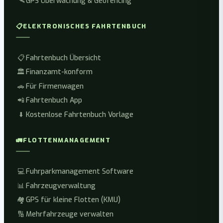
🛰️
GPS Überwachung & Geofencing
📋
ELEKTRONISCHES FAHRTENBUCH
📋
Fahrtenbuch Übersicht
🏛️
Finanzamt-konform
🚗
Für Firmenwagen
📲
Fahrtenbuch App
⬇️
Kostenlose Fahrtenbuch Vorlage
🚛
FLOTTENMANAGEMENT
💻
Fuhrparkmanagement Software
📊
Fahrzeugverwaltung
🏘️
GPS für kleine Flotten (KMU)
🔢
Mehrfahrzeuge verwalten