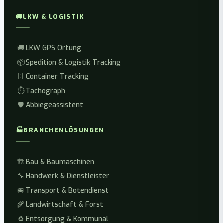
🚚
LKW & LOGISTIK
🚚
LKW GPS Ortung
📦
Spedition & Logistik Tracking
🗄️
Container Tracking
⏱️
Tachograph
🛡️
Abbiegeassistent
🏭
BRANCHENLÖSUNGEN
🏗️
Bau & Baumaschinen
🔧
Handwerk & Dienstleister
🚐
Transport & Botendienst
🌾
Landwirtschaft & Forst
♻️
Entsorgung & Kommunal