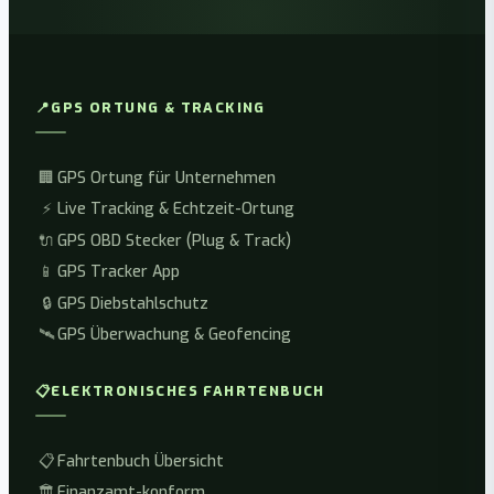
📍
GPS ORTUNG & TRACKING
🏢
GPS Ortung für Unternehmen
⚡
Live Tracking & Echtzeit-Ortung
🔌
GPS OBD Stecker (Plug & Track)
📱
GPS Tracker App
🔒
GPS Diebstahlschutz
🛰️
GPS Überwachung & Geofencing
📋
ELEKTRONISCHES FAHRTENBUCH
📋
Fahrtenbuch Übersicht
🏛️
Finanzamt-konform