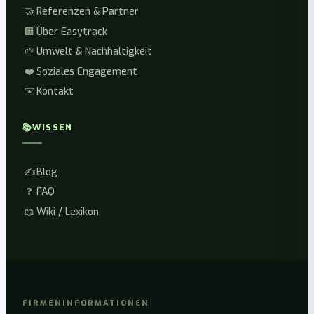
🤝
Referenzen & Partner
🏢
Über Easytrack
🌱
Umwelt & Nachhaltigkeit
❤️
Soziales Engagement
✉️
Kontakt
📚
WISSEN
✍️
Blog
❓
FAQ
📖
Wiki / Lexikon
FIRMENINFORMATIONEN