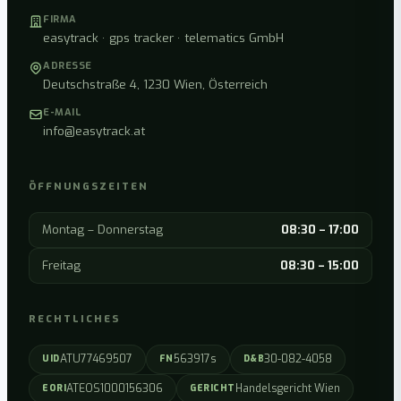
FIRMA
easytrack · gps tracker · telematics GmbH
ADRESSE
Deutschstraße 4, 1230 Wien, Österreich
E-MAIL
info@easytrack.at
ÖFFNUNGSZEITEN
Montag – Donnerstag
08:30 – 17:00
Freitag
08:30 – 15:00
RECHTLICHES
ATU77469507
563917s
30-082-4058
UID
FN
D&B
ATEOS1000156306
Handelsgericht Wien
EORI
GERICHT