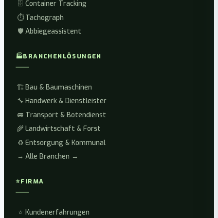
🗄️
Container Tracking
⏱️
Tachograph
🛡️
Abbiegeassistent
🏭
BRANCHENLÖSUNGEN
🏗️
Bau & Baumaschinen
🔧
Handwerk & Dienstleister
🚐
Transport & Botendienst
🌾
Landwirtschaft & Forst
♻️
Entsorgung & Kommunal
→
Alle Branchen →
⭐
FIRMA
⭐
Kundenerfahrungen