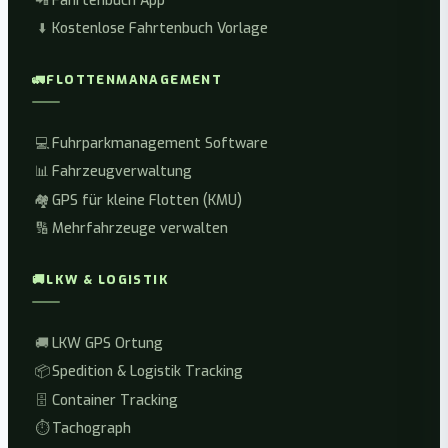
📲
Fahrtenbuch App
⬇️
Kostenlose Fahrtenbuch Vorlage
🚛
FLOTTENMANAGEMENT
💻
Fuhrparkmanagement Software
📊
Fahrzeugverwaltung
🏘️
GPS für kleine Flotten (KMU)
🔢
Mehrfahrzeuge verwalten
🚚
LKW & LOGISTIK
🚚
LKW GPS Ortung
📦
Spedition & Logistik Tracking
🗄️
Container Tracking
⏱️
Tachograph