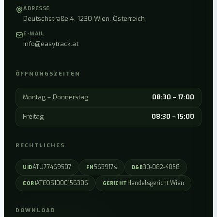
ADRESSE
Deutschstraße 4, 1230 Wien, Österreich
E-MAIL
info@easytrack.at
ÖFFNUNGSZEITEN
Montag – Donnerstag
08:30 – 17:00
Freitag
08:30 – 15:00
RECHTLICHES
ATU77469507
563917s
30-082-4058
UID
FN
D&B
ATEOS1000156306
Handelsgericht Wien
EORI
GERICHT
DOWNLOAD