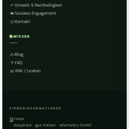
🌱
Umwelt & Nachhaltigkeit
❤️
Soziales Engagement
✉️
Kontakt
📚
WISSEN
✍️
Blog
❓
FAQ
📖
Wiki / Lexikon
FIRMENINFORMATIONEN
FIRMA
easytrack · gps tracker · telematics GmbH