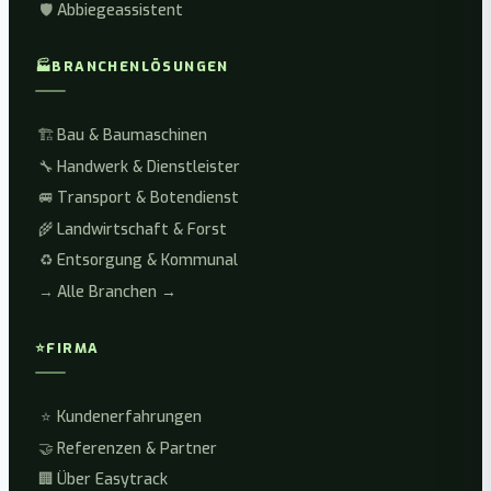
🛡️
Abbiegeassistent
🏭
BRANCHENLÖSUNGEN
🏗️
Bau & Baumaschinen
🔧
Handwerk & Dienstleister
🚐
Transport & Botendienst
🌾
Landwirtschaft & Forst
♻️
Entsorgung & Kommunal
→
Alle Branchen →
⭐
FIRMA
⭐
Kundenerfahrungen
🤝
Referenzen & Partner
🏢
Über Easytrack