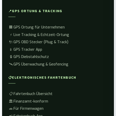
📍
GPS ORTUNG & TRACKING
🏢
GPS Ortung für Unternehmen
⚡
Live Tracking & Echtzeit-Ortung
🔌
GPS OBD Stecker (Plug & Track)
📱
GPS Tracker App
🔒
GPS Diebstahlschutz
🛰️
GPS Überwachung & Geofencing
📋
ELEKTRONISCHES FAHRTENBUCH
📋
Fahrtenbuch Übersicht
🏛️
Finanzamt-konform
🚗
Für Firmenwagen