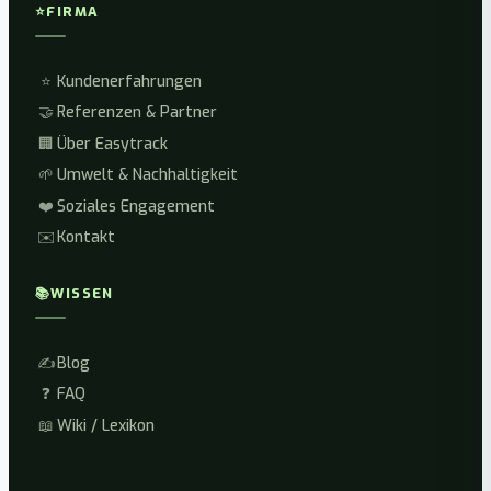
⭐
FIRMA
⭐
Kundenerfahrungen
🤝
Referenzen & Partner
🏢
Über Easytrack
🌱
Umwelt & Nachhaltigkeit
❤️
Soziales Engagement
✉️
Kontakt
📚
WISSEN
✍️
Blog
❓
FAQ
📖
Wiki / Lexikon