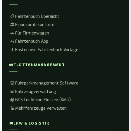
📋
Fahrtenbuch Übersicht
🏛️
Finanzamt-konform
🚗
Für Firmenwagen
📲
Fahrtenbuch App
⬇️
Kostenlose Fahrtenbuch Vorlage
🚛
FLOTTENMANAGEMENT
💻
Fuhrparkmanagement Software
📊
Fahrzeugverwaltung
🏘️
GPS für kleine Flotten (KMU)
🔢
Mehrfahrzeuge verwalten
🚚
LKW & LOGISTIK