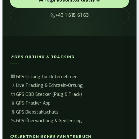
14 Tage kostenlos testen
+43 1 615 61 63
📍
GPS ORTUNG & TRACKING
🏢
GPS Ortung für Unternehmen
⚡
Live Tracking & Echtzeit-Ortung
🔌
GPS OBD Stecker (Plug & Track)
📱
GPS Tracker App
🔒
GPS Diebstahlschutz
🛰️
GPS Überwachung & Geofencing
📋
ELEKTRONISCHES FAHRTENBUCH