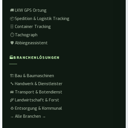
🚚
LKW GPS Ortung
📦
Spedition & Logistik Tracking
🗄️
Container Tracking
⏱️
Tachograph
🛡️
Abbiegeassistent
🏭
BRANCHENLÖSUNGEN
🏗️
Bau & Baumaschinen
🔧
Handwerk & Dienstleister
🚐
Transport & Botendienst
🌾
Landwirtschaft & Forst
♻️
Entsorgung & Kommunal
→
Alle Branchen →